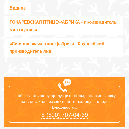
Видное
ТОКАРЕВСКАЯ ПТИЦЕФАБРИКА - производитель
мяса курицы
«Синявинская» птицефабрика - Крупнейший
производитель яиц
Чтобы купить нашу продукцию оптом, оставьте заявку
на сайте или позвоните по телефону в городе
Владивосток:
8 (800) 707-04-69